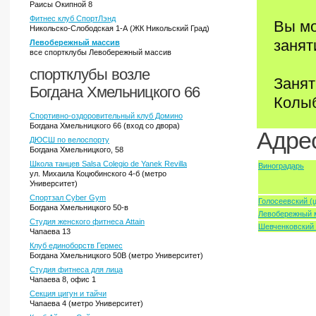
Раисы Окипной 8
Фитнес клуб СпортЛэнд
Вы мо
Никольско-Слободская 1-А (ЖК Никольский Град)
занят
Левобережный массив
все спортклубы Левобережный массив
спортклубы возле
Занят
Богдана Хмельницкого 66
Колыб
Спортивно-оздоровительный клуб Домино
Богдана Хмельницкого 66 (вход со двора)
Адрес
ДЮСШ по велоспорту
Богдана Хмельницкого, 58
Школа танцев Salsa Colegio de Yanek Revilla
Виноградарь
ул. Михаила Коцюбинского 4-б (метро
Университет)
Спортзал Cyber Gym
Голосеевский (
Богдана Хмельницкого 50-в
Левобережный 
Студия женского фитнеса Attain
Шевченковский 
Чапаева 13
Клуб единоборств Гермес
Богдана Хмельницкого 50В (метро Университет)
Студия фитнеса для лица
Чапаева 8, офис 1
Секция цигун и тайчи
Чапаева 4 (метро Университет)