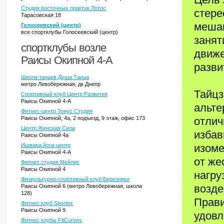
Студия восточных практик Лотос
стере
Тарасовская 18
мешаю
Голосеевский (центр)
все спортклубы Голосеевский (центр)
занят
спортклубы возле
движе
Раисы Окипной 4-А
разви
Школа танцев Душа Танца
метро Левобережная, дк Днепр
Тайцз
Спортивный клуб Центр Развития
Раисы Окипной 4-А
альте
Фитнес-центр Тонус Студия
Раисы Окипной, 4а, 2 подъезд, 9 этаж, офис 173
отлич
Центр Женская Сила
избав
Раисы Окипной 4а
Ишвара йога-центр
изоме
Раисы Окипной 4-А
от же
Фитнес студия Мейлис
Раисы Окипной 4
нагру
Физкультурно-спортивный клуб Березняки
возде
Раисы Окипной 6 (метро Левобережная, школа
128)
Прави
Фитнес клуб Sportex
Раисы Окипной 9
удовл
Фитнес клубы FitCurves