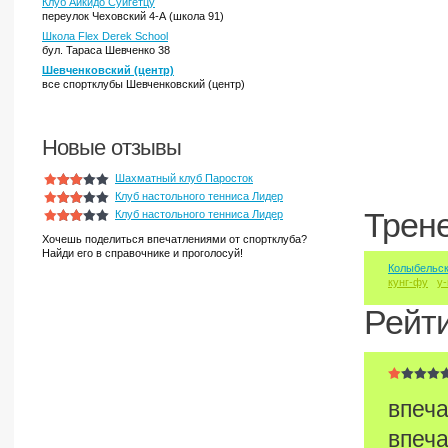
Клуб Айкидо Суйгетцу
переулок Чеховский 4-А (школа 91)
Школа Flex Derek School
бул. Тараса Шевченко 38
Шевченковский (центр)
все спортклубы Шевченковский (центр)
Новые отзывы
Шахматный клуб Паросток
Клуб настольного тенниса Лидер
Трен
Клуб настольного тенниса Лидер
Хочешь поделиться впечатлениями от спортклуба?
Найди его в справочнике и проголосуй!
Колыбельск
кунг-фу
у
Рейт
впеча
впеча