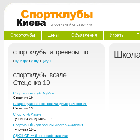
Спортклубы
Цены
Объявления
Играть
П
спортклубы и тренеры по
Школа
•
•
•
кунг-фу
у-шу
цигун
спортклубы возле
Стеценко 19
Спортивный клуб Big Man
Стеценко 19
Секция рукопашного боя Владимира Коновала
Стеценко 19
Спортклуб Факел
Туполева Академика, 17
Спортивный клуб борьбы и бокса Академия
Туполева 11-Е
СДЮШОР № 6 по легкой атлетике