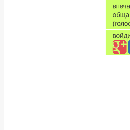
впеча
обща
(голо
войди