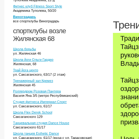
Туполева Академика, 22-д
Фитнес клуб Fitness Sport Style
Академика Туполева, 50/20
Виноградарь
все спортклубы Виноградарь
Трени
спортклубы возле
Тради
Жилянская 68
Тайцз
Школа борьбы
руков
ул. Жилянская 46
Школа йоги Ольги Гардер
Влади
Жилянская, 68
Трай йога центр
ул. Саксаганского, 63/17 (2 этаж)
Тайцз
Тренажерный зал Кремез
Жилянская 45
оздор
Роллердром Розовая Пантера
знани
Василя Яна 3/5 (метро Республиканский)
Студия фитнеса Империал Спорт
обрет
ул. Саксаганского, 61/17
здоро
Школа Flex Derek School
Саксаганского 129
призв
Танцевальная студия Dance House
Саксаганского 61/17
Школа танцев Esthetic Dance
Цель 
ул. Саксаганского, 61/17 (вход с ул. Тарасовская)