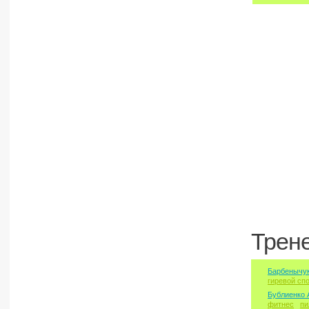
Трен
Барбенычук
гиревой сп
Бублиенко 
фитнес
пи