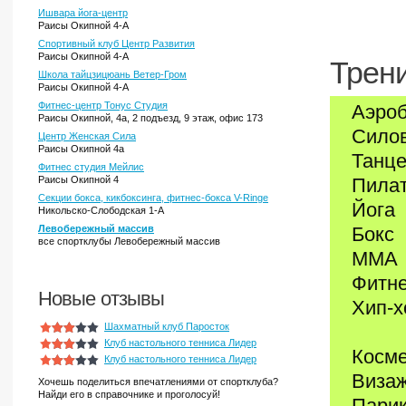
Ишвара йога-центр
Раисы Окипной 4-А
Спортивный клуб Центр Развития
Раисы Окипной 4-А
Трени
Школа тайцзицюань Ветер-Гром
Раисы Окипной 4-А
Фитнес-центр Тонус Студия
Аэро
Раисы Окипной, 4а, 2 подъезд, 9 этаж, офис 173
Сило
Центр Женская Сила
Раисы Окипной 4а
Танце
Фитнес студия Мейлис
Раисы Окипной 4
Пила
Секции бокса, кикбоксинга, фитнес-бокса V-Ringe
Йога
Никольско-Слободская 1-А
Левобережный массив
Бокс
все спортклубы Левобережный массив
MMA
Фитне
Новые отзывы
Хип-х
Шахматный клуб Паросток
Клуб настольного тенниса Лидер
Косме
Клуб настольного тенниса Лидер
Виза
Хочешь поделиться впечатлениями от спортклуба?
Найди его в справочнике и проголосуй!
Пари