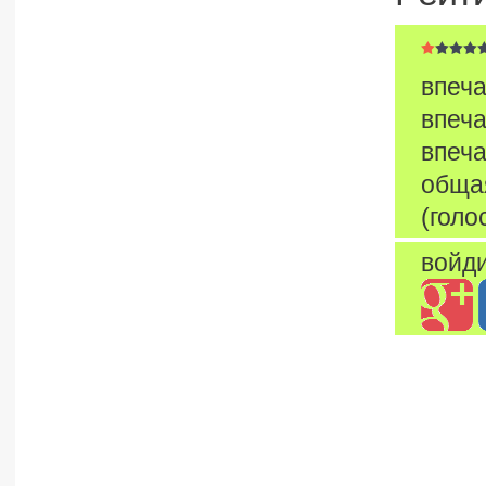
впеча
впеча
впеча
обща
(голо
войди