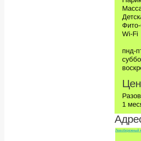
Масс
Детск
Фито-
Wi-Fi
пнд-пт
суббо
воскр
Цен
Разов
1 мес
Адрес
Левобережный 