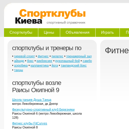
Спортклубы
Цены
Объявления
Играть
П
спортклубы и тренеры по
Фитне
•
•
•
•
гиревой спорт
фитнес
пилатес
тренажерный зал
•
•
•
•
•
айкидо
бокс
кикбоксинг
рукопашный бой
самбо
•
•
•
•
аэробика
калланетика
йога
таиландский бокс
•
танцы
спортклубы возле
Раисы Окипной 9
Школа танцев Душа Танца
метро Левобережная, дк Днепр
Физкультурно-спортивный клуб Березняки
Раисы Окипной 6 (метро Левобережная, школа
128)
Фитнес клубы FitCurves
Раисы Окипной 8