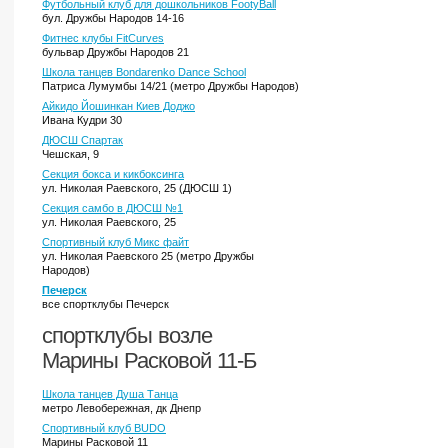
Футбольный клуб для дошкольников FootyBall
бул. Дружбы Народов 14-16
Фитнес клубы FitCurves
бульвар Дружбы Народов 21
Школа танцев Bondarenko Dance School
Патриса Лумумбы 14/21 (метро Дружбы Народов)
Айкидо Йошинкан Киев Доджо
Ивана Кудри 30
ДЮСШ Спартак
Чешская, 9
Секция бокса и кикбоксинга
ул. Николая Раевского, 25 (ДЮСШ 1)
Секция самбо в ДЮСШ №1
ул. Николая Раевского, 25
Спортивный клуб Микс файт
ул. Николая Раевского 25 (метро Дружбы
Народов)
Печерск
все спортклубы Печерск
спортклубы возле
Марины Расковой 11-Б
Школа танцев Душа Танца
метро Левобережная, дк Днепр
Спортивный клуб BUDO
Марины Расковой 11