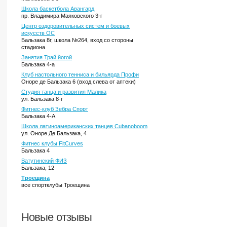
Школа баскетбола Авангард
пр. Владимира Маяковского 3-г
Центр оздоровительных систем и боевых
искусств ОС
Бальзака 8г, школа №264, вход со стороны
стадиона
Занятия Трай йогой
Бальзака 4-а
Клуб настольного тенниса и бильярда Профи
Оноре де Бальзака 6 (вход слева от аптеки)
Студия танца и развития Малика
ул. Бальзака 8-г
Фитнес-клуб Зебра Спорт
Бальзака 4-А
Школа латиноамериканских танцев Cubanoboom
ул. Оноре Де Бальзака, 4
Фитнес клубы FitCurves
Бальзака 4
Ватутинский ФИЗ
Бальзака, 12
Троещина
все спортклубы Троещина
Новые отзывы