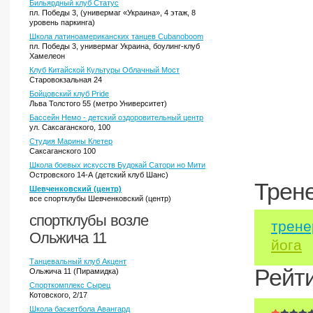
Бильярдный клуб Статус
пл. Победы 3, (универмаг «Украина», 4 этаж, 8
уровень паркинга)
Школа латиноамериканских танцев Cubanoboom
пл. Победы 3, универмаг Украина, боулинг-клуб
Хамелеон
Клуб Китайской Культуры Облачный Мост
Старовокзальная 24
Бойцовский клуб Pride
Льва Толстого 55 (метро Университет)
Бассейн Немо - детский оздоровительный центр
ул. Саксаганского, 100
Студия Марины Клетер
Саксаганского 100
Школа боевых искусств Будокай Сатори но Мити
Островского 14-А (детский клуб Шанс)
Трен
Шевченковский (центр)
все спортклубы Шевченковский (центр)
спортклубы возле
трене
Ольжича 11
йога
Танцевальный клуб Акцент
Рейт
Ольжича 11 (Пирамидка)
Спорткомплекс Сырец
Котовского, 2/17
Школа баскетбола Авангард