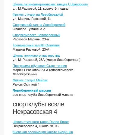
Школа латиноамериканских танцев Cubanoboom
ул. М.Расковой, 11, корпус Б, подвал
Фитнес студия на Левобережной
ул. Марины Расковой, 11
Спортивный зал на Левобережной
Ованеса Туманяна 2
Спорткомплекс Левобережный
Расковой Марины, 23-а
Тренажерный зал КИ Олимпия
Марины Расковой, 23-А
Школа теннисного мастерства
ул. М. Расковой, 23А (метро Левобережная)
Программа обучения Старт теннис
Марины Расковой 23-А (спорткомплекс
Левобережный)
Фитнес студия Мейлис
Раисы Окипной 4
Левобережный массив
все спортклубы Левобережный массив
спортклубы возле
Некрасовская 4
Школа стильного танца Dance Street
Некрасовская 4, школа №106
Киевская ассоциация карате Киокушин