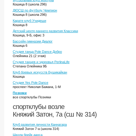
Футбольный клуб Фортуна
Кошица 8 (школа 296)
ДЮСШ по футболу Чемпион
Кошица 8 (школа 296)
Карате клуб Учидеши
Кошица 8
Детский центр раннего развития Классики
Кошица, 9-Б, офис 3
Бассейн гимназии Диалог
Кошица 6
Студия танца Pole Dance Добро
Олейника 21 (2 этаж)
Студия танцев и здоровья PerlinaLife
Степана Олейника 9Б
Клуб боевых искусств Бушикайкан
Кошица
Студия Yes Pole Dance
проспект Николая Бажана, 1-М
Позняки
все спортклубы Позняки
спортклубы возле
Княжий Затон, 7а (сш № 314)
Клуб развития личности Каннагара
Княжий Затон 7-а (школа 314)
Школа брейк данса