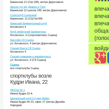
Бакинская 12 (СШ 199), метро Дорогожичи
Школа гун-фу Дракон и Тигр
впеча
Бакинская 12 (школа 199, метро Дорогожичи)
впеча
Спортклуб Сырецкий
Бакинская, 12 (СШ №199)
впеча
Киевский бадминтонный клуб
Котовского 4
обща
Клуб любителей бадминтона
Котовского, 4 (спорткомплекс Сырец)
(голо
Бассейн СК Сырец
ул. Котовского, 4 (метро Дорогожичи)
войди
Секция Бокса СК Сырец
Котовского 4
Секция плавания и аквафитнеса
ул. Котовского, 4 (СК Сырец)
Сырец
все спортклубы Сырец
спортклубы возле
Кудри Ивана, 22
ДЮСШ № 1
Ивана Кудри 22-А
Шахматный клуб Студия Дебют
Ивана Кудри 35-23, офис 27 (метро Дружбы
Народов)