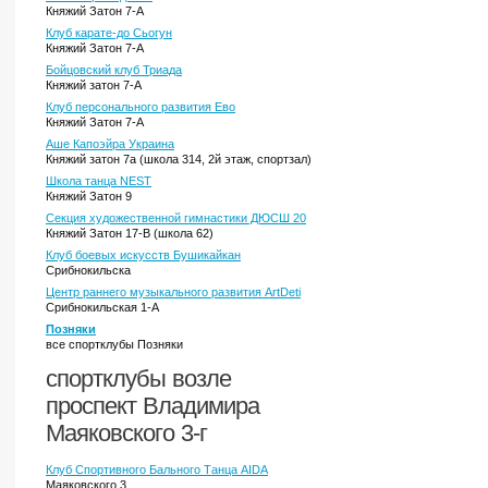
Княжий Затон 7-А
Клуб карате-до Сьогун
Княжий Затон 7-А
Бойцовский клуб Триада
Княжий затон 7-А
Клуб персонального развития Ево
Княжий Затон 7-А
Аше Капоэйра Украина
Княжий затон 7а (школа 314, 2й этаж, спортзал)
Школа танца NEST
Княжий Затон 9
Секция художественной гимнастики ДЮСШ 20
Княжий Затон 17-В (школа 62)
Клуб боевых искусств Бушикайкан
Срибнокильска
Центр раннего музыкального развития ArtDeti
Срибнокильская 1-А
Позняки
все спортклубы Позняки
спортклубы возле
проспект Владимира
Маяковского 3-г
Клуб Спортивного Бального Танца AIDA
Маяковского 3