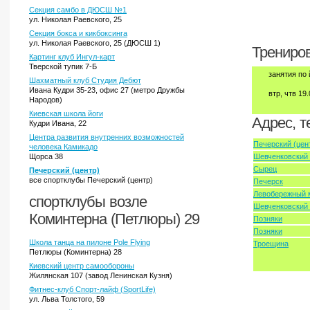
Секция самбо в ДЮСШ №1
ул. Николая Раевского, 25
Секция бокса и кикбоксинга
ул. Николая Раевского, 25 (ДЮСШ 1)
Трениров
Картинг клуб Ингул-карт
Тверской тупик 7-Б
занятия по 
Шахматный клуб Студия Дебют
Ивана Кудри 35-23, офис 27 (метро Дружбы
втр, чтв 19
Народов)
Киевская школа йоги
Адрес, т
Кудри Ивана, 22
Центра развития внутренних возможностей
Печерский (цен
человека Камикадо
Щорса 38
Шевченковский 
Сырец
Печерский (центр)
все спортклубы Печерский (центр)
Печерск
Левобережный 
спортклубы возле
Шевченковский 
Коминтерна (Петлюры) 29
Позняки
Позняки
Школа танца на пилоне Pole Flying
Троещина
Петлюры (Коминтерна) 28
Киевский центр самообороны
Жилянская 107 (завод Ленинская Кузня)
Фитнес-клуб Спорт-лайф (SportLife)
ул. Льва Толстого, 59