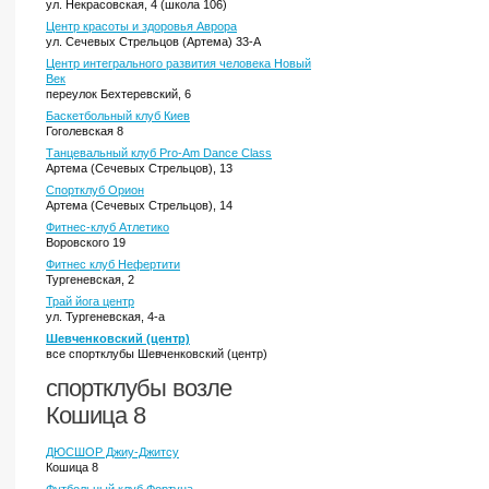
ул. Некрасовская, 4 (школа 106)
Центр красоты и здоровья Аврора
ул. Сечевых Стрельцов (Артема) 33-А
Центр интегрального развития человека Новый
Век
переулок Бехтеревский, 6
Баскетбольный клуб Киев
Гоголевская 8
Танцевальный клуб Pro-Am Dance Class
Артема (Сечевых Стрельцов), 13
Спортклуб Орион
Артема (Сечевых Стрельцов), 14
Фитнес-клуб Атлетико
Воровского 19
Фитнес клуб Нефертити
Тургеневская, 2
Трай йога центр
ул. Тургеневская, 4-а
Шевченковский (центр)
все спортклубы Шевченковский (центр)
спортклубы возле
Кошица 8
ДЮСШОР Джиу-Джитсу
Кошица 8