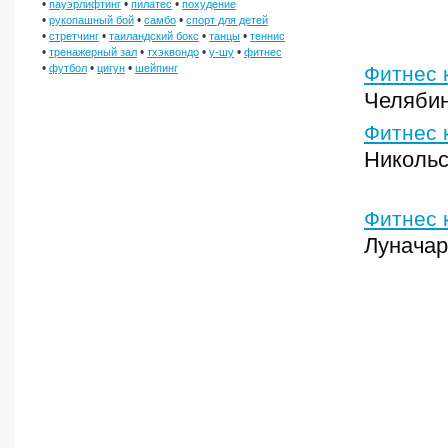
•
•
•
пауэрлифтинг
пилатес
похудение
•
•
•
рукопашный бой
самбо
спорт для детей
•
•
•
•
стретчинг
таиландский бокс
танцы
теннис
•
•
•
•
тренажерный зал
тхэквондо
у-шу
фитнес
•
•
•
футбол
цигун
шейпинг
Фитнес 
Челябин
Фитнес 
Никольс
Фитнес 
Луначар