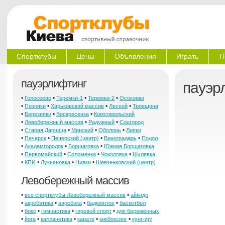
Спортклубы
Цены
Объявления
Играть
П
пауэрлифтинг
пауэр
•
•
•
•
Голосеево
Теремки-1
Теремки-2
Осокорки
•
•
•
•
Позняки
Харьковский массив
Лесной
Троещина
•
•
•
Березняки
Воскресенка
Комсомольский
•
•
•
Левобережный массив
Радужный
Соцгород
•
•
•
•
Старая Дарница
Минский
Оболонь
Липки
•
•
•
•
Печерск
Печерский (центр)
Виноградарь
Подол
•
•
•
Академгородок
Борщаговка
Южная Борщаговка
•
•
•
•
Первомайский
Соломенка
Чоколовка
Шулявка
•
•
•
•
КПИ
Лукьяновка
Нивки
Шевченковский (центр)
Левобережный массив
•
•
все спортклубы Левобережный массив
айкидо
•
•
•
•
акробатика
аэробика
бадминтон
баскетбол
•
•
•
•
бокс
гимнастика
гиревой спорт
для беременных
•
•
•
•
•
йога
калланетика
карате
кикбоксинг
кунг-фу