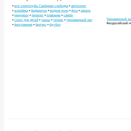
•
•
все спортклубы Сапёрная слободка
автоспорт
•
•
•
•
•
аэробика
бадминтон
водное поло
йога
карате
•
•
•
•
ниндзюцу
пилатес
плавание
самбо
Тренажерный зал
•
•
•
•
спорт для детей
танцы
теннис
тренажерный зал
Феодосийский п
•
•
•
фехтование
фитнес
футбол