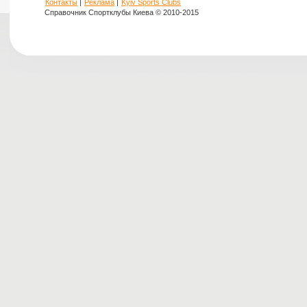
Контакты
|
Реклама
|
Kyiv Sports Clubs
Справочник Спортклубы Киева © 2010-2015