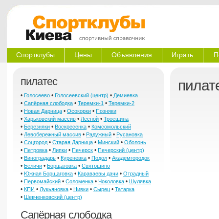
Спортклубы
Цены
Объявления
Играть
П
пилатес
пилат
•
•
•
Голосеево
Голосеевский (центр)
Демиевка
•
•
•
Сапёрная слободка
Теремки-1
Теремки-2
•
•
•
Новая Дарница
Осокорки
Позняки
•
•
•
Харьковский массив
Лесной
Троещина
•
•
•
Березняки
Воскресенка
Комсомольский
•
•
•
Левобережный массив
Радужный
Русановка
•
•
•
•
Соцгород
Старая Дарница
Минский
Оболонь
•
•
•
•
Петровка
Липки
Печерск
Печерский (центр)
•
•
•
•
Виноградарь
Куреневка
Подол
Академгородок
•
•
•
Беличи
Борщаговка
Святошино
•
•
•
Южная Борщаговка
Караваевы дачи
Отрадный
•
•
•
•
Первомайский
Соломенка
Чоколовка
Шулявка
•
•
•
•
•
КПИ
Лукьяновка
Нивки
Сырец
Татарка
•
Шевченковский (центр)
Сапёрная слободка