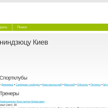
грать
Поиск
ниндзюцу Киев
Спортклубы
•
•
•
•
•
•
•
Демиевка
Сапёрная слободка
Комсомольский
Минский
Оболонь
Печерск
Шул
Тренеры
Кривошеенко Константин Борисович
опыт (лет): 20