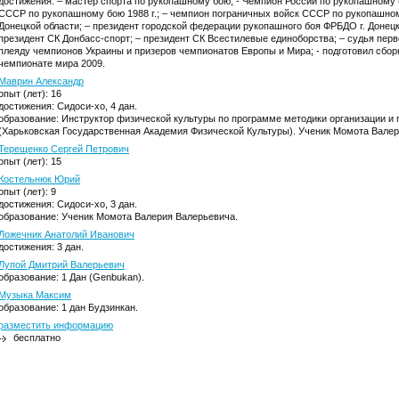
достижения: – мастер спорта по рукопашному бою; - Чемпион России по рукопашному б
СССР по рукопашному бою 1988 г.; – чемпион пограничных войск СССР по рукопашному
Донецкой области; – президент городской федерации рукопашного боя ФРБДО г. Донецк
президент СК Донбасс-спорт; – президент СК Всестилевые единоборства; – судья перв
плеяду чемпионов Украины и призеров чемпионатов Европы и Мира; - подготовил сбо
чемпионате мира 2009.
Маврин Александр
опыт (лет): 16
достижения: Сидоси-хо, 4 дан.
образование: Инструктор физической культуры по программе методики организации и
(Харьковская Государственная Академия Физической Культуры). Ученик Момота Валер
Терещенко Сергей Петрович
опыт (лет): 15
Костельнюк Юрий
опыт (лет): 9
достижения: Сидоси-хо, 3 дан.
образование: Ученик Момота Валерия Валерьевича.
Ложечник Анатолий Иванович
достижения: 3 дан.
Лупой Дмитрий Валерьевич
образование: 1 Дан (Genbukan).
Музыка Максим
образование: 1 дан Будзинкан.
разместить информацию
бесплатно