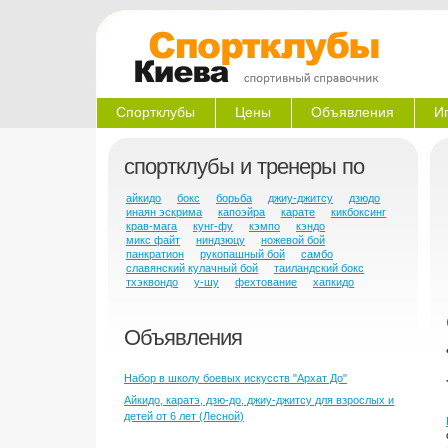
Спортклубы
Цены
Объявления
И
спортклубы и тренеры по
айкидо
бокс
борьба
джиу-джитсу
дзюдо
инаян эскрима
капоэйра
карате
кикбоксинг
крав-мага
кунг-фу
кэмпо
кэндо
микс файт
ниндзюцу
ножевой бой
панкратион
рукопашный бой
самбо
славянский кулачный бой
таиландский бокс
тхэквондо
у-шу
фехтование
хапкидо
Объявления
Набор в школу боевых искусств "Архат До"
Айкидо, каратэ, дзю-до, джиу-джитсу для взрослых и
детей от 6 лет (Лесной)