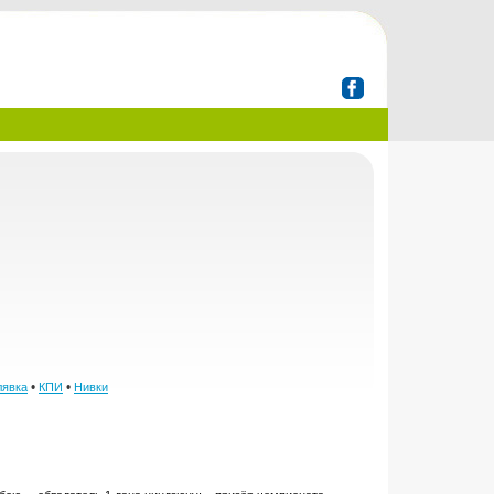
•
•
явка
КПИ
Нивки