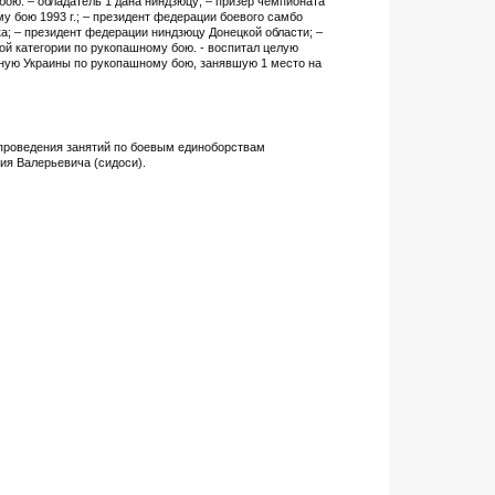
ою. – обладатель 1 дана ниндзюцу; – призёр чемпионата
 бою 1993 г.; – президент федерации боевого самбо
а; – президент федерации ниндзюцу Донецкой области; –
ой категории по рукопашному бою. - воспитал целую
рную Украины по рукопашному бою, занявшую 1 место на
 проведения занятий по боевым единоборствам
ия Валерьевича (сидоси).