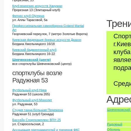
Прорезная, 13
Клуб воинских искусств Хануман
Прорезная 13 (Элитарный клуб)
Фитнес клуб Olympus
ул. Аллы Тарасовой, 5а
Трени
Профессиональная самооборона Goland Martial
Art
Георгиевский переулок, 7 (метро Золотые Ворота)
Спорт
Киевская федерация боевых искусств Дракон
г.Кие
Богдана Хмельницкого 16/18
Киевский бадминтонный клуб
клуба
Богдана Хмельницкого 16-22
являе
Шевченковский (центр)
все спортклубы Шевченковский (центр)
подра
спортклубы возле
Радужная 53
Среди
Футбольный клуб Ника
Радужная 53 (школа 265)
Адрес
Футбольный клуб Монолит
ул. Радужная, 53
Шевченковский 
Студия танца Большая Перемена
Радужная 51 (клуб Гренада)
Бассейн Спорткомплекс ВПУ-25
ул. Старосельская, 2
Радужный
Оболонь
Ассоциация преподавателей и тренеров ФКС