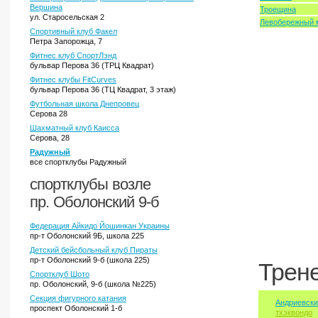
Вершина
Троещина
ул. Старосельская 2
Левобережный 
Спортивный клуб Факел
Петра Запорожца, 7
Фитнес клуб СпортЛэнд
бульвар Перова 36 (ТРЦ Квадрат)
Фитнес клубы FitCurves
бульвар Перова 36 (ТЦ Квадрат, 3 этаж)
Футбольная школа Днепровец
Серова 28
Шахматный клуб Каисса
Серова, 28
Радужный
все спортклубы Радужный
спортклубы возле
пр. Оболонский 9-б
Федерация Айкидо Йошинкан Украины
пр-т Оболонский 9Б, школа 225
Детский бейсбольный клуб Пираты
пр-т Оболонский 9-б (школа 225)
Трен
Спортклуб Шото
пр. Оболонский, 9-б (школа №225)
Секция фигурного катания
Андриевски
проспект Оболонский 1-б
тхэквондо