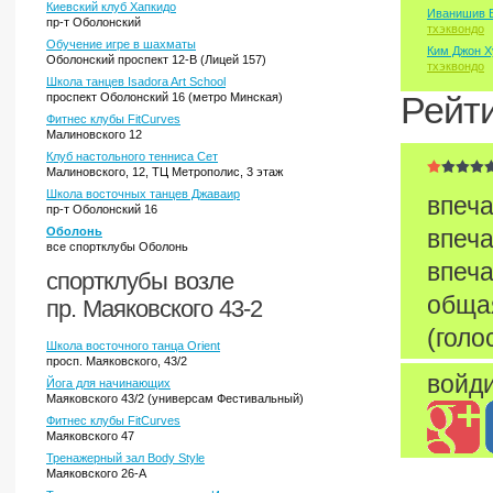
Киевский клуб Хапкидо
Иванишив 
пр-т Оболонский
тхэквондо
Обучение игре в шахматы
Ким Джон Х
Оболонский проспект 12-В (Лицей 157)
тхэквондо
Школа танцев Isadora Art School
проспект Оболонский 16 (метро Минская)
Рейт
Фитнес клубы FitCurves
Малиновского 12
Клуб настольного тенниса Сет
Малиновского, 12, ТЦ Метрополис, 3 этаж
Школа восточных танцев Джаваир
впеча
пр-т Оболонский 16
Оболонь
впеча
все спортклубы Оболонь
впеча
спортклубы возле
обща
пр. Маяковского 43-2
(голо
Школа восточного танца Orient
просп. Маяковского, 43/2
войди
Йога для начинающих
Маяковского 43/2 (универсам Фестивальный)
Фитнес клубы FitCurves
Маяковского 47
Тренажерный зал Body Style
Маяковского 26-А