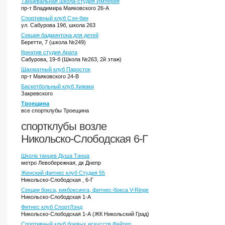
Танцевальная школа-студия Империя
пр-т Владимира Маяковского 26-А
Спортивный клуб Сэн-бин
ул. Сабурова 19б, школа 263
Секция бадминтона для детей
Беретти, 7 (школа №249)
Креатив студия Арата
Сабурова, 19-б (Школа №263, 2й этаж)
Шахматный клуб Паросток
пр-т Маяковского 24-В
Баскетбольный клуб Хижаки
Закревского
Троещина
все спортклубы Троещина
спортклубы возле
Никольско-Слободская 6-Г
Школа танцев Душа Танца
метро Левобережная, дк Днепр
Женский фитнес клуб Студия 55
Никольско-Слободская , 6-Г
Секции бокса, кикбоксинга, фитнес-бокса V-Ringe
Никольско-Слободская 1-А
Фитнес клуб СпортЛэнд
Никольско-Слободская 1-А (ЖК Никольский Град)
Спортивный клуб боевых искусств Файтер