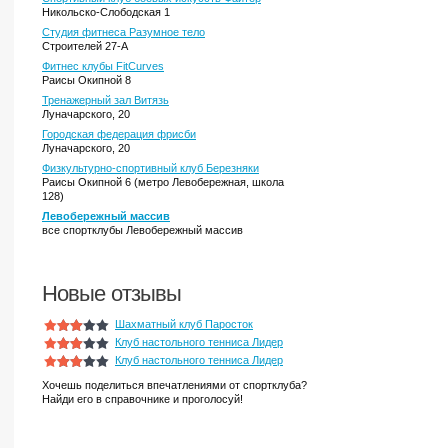
Никольско-Слободская 1
Студия фитнеса Разумное тело
Строителей 27-А
Фитнес клубы FitCurves
Раисы Окипной 8
Тренажерный зал Витязь
Луначарского, 20
Городская федерация фрисби
Луначарского, 20
Физкультурно-спортивный клуб Березняки
Раисы Окипной 6 (метро Левобережная, школа
128)
Левобережный массив
все спортклубы Левобережный массив
Новые отзывы
Шахматный клуб Паросток
Клуб настольного тенниса Лидер
Клуб настольного тенниса Лидер
Хочешь поделиться впечатлениями от спортклуба?
Найди его в справочнике и проголосуй!