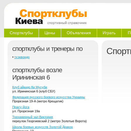
Спортклубы
Цены
Объявления
Играть
П
спортклубы и тренеры по
Спорт
•
тхэквондо
спортклубы возле
Ирининская 6
Клуб айкидо Ки Мусуби
ул. Ирининская 6 (клуб СБУ)
Федерация русского боевого искусства Украины
Прорезная 19-А (метро Крещатик)
Прасу-йога
ул. Прорезная 19а
Тренажерный зал Виктория
переулок Георгиевский 2 (метро Золотые Ворота)
Школа боевых искусств Золотой Дракон